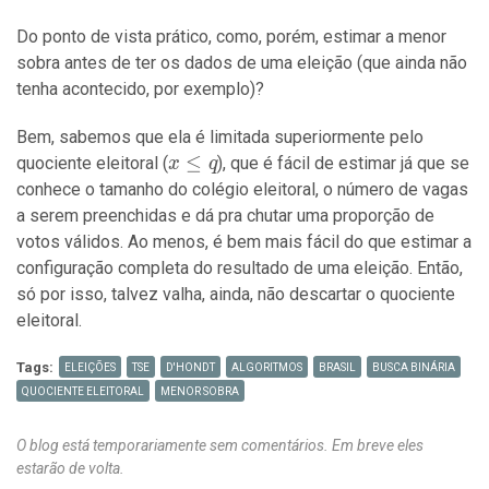
Do ponto de vista prático, como, porém, estimar a menor
sobra antes de ter os dados de uma eleição (que ainda não
tenha acontecido, por exemplo)?
Bem, sabemos que ela é limitada superiormente pelo
x
≤
quociente eleitoral (
), que é fácil de estimar já que se
x
q
\leq
conhece o tamanho do colégio eleitoral, o número de vagas
q
a serem preenchidas e dá pra chutar uma proporção de
votos válidos. Ao menos, é bem mais fácil do que estimar a
configuração completa do resultado de uma eleição. Então,
só por isso, talvez valha, ainda, não descartar o quociente
eleitoral.
Tags:
ELEIÇÕES
TSE
D'HONDT
ALGORITMOS
BRASIL
BUSCA BINÁRIA
QUOCIENTE ELEITORAL
MENOR SOBRA
O blog está temporariamente sem comentários. Em breve eles 
estarão de volta.