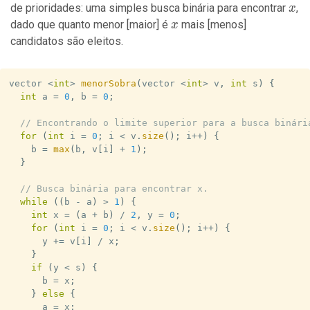
x
de prioridades: uma simples busca binária para encontrar
,
x
x
dado que quanto menor [maior] é
mais [menos]
x
candidatos são eleitos.
vector 
<
int
>
menorSobra
(
vector 
<
int
>
 v
,
int
 s
)
{
int
 a 
=
0
,
 b 
=
0
;
// Encontrando o limite superior para a busca binári
for
(
int
 i 
=
0
;
 i 
<
 v
.
size
(
)
;
 i
++
)
{
    b 
=
max
(
b
,
 v
[
i
]
+
1
)
;
}
// Busca binária para encontrar x.
while
(
(
b 
-
 a
)
>
1
)
{
int
 x 
=
(
a 
+
 b
)
/
2
,
 y 
=
0
;
for
(
int
 i 
=
0
;
 i 
<
 v
.
size
(
)
;
 i
++
)
{
      y 
+=
 v
[
i
]
/
 x
;
}
if
(
y 
<
 s
)
{
      b 
=
 x
;
}
else
{
      a 
=
 x
;