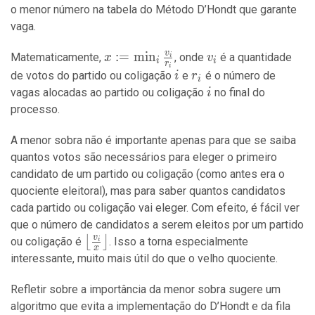
o menor número na tabela do Método D’Hondt que garante
vaga.
v
x :=
:
=
min
v_i
Matematicamente,
, onde
é a quantidade
x
v
i
i
i
r
i
\min_i
i
r_i
de votos do partido ou coligação
e
é o número de
i
r
i
\frac{v_i}
i
vagas alocadas ao partido ou coligação
no final do
i
{r_i}
processo.
A menor sobra não é importante apenas para que se saiba
quantos votos são necessários para eleger o primeiro
candidato de um partido ou coligação (como antes era o
quociente eleitoral), mas para saber quantos candidatos
cada partido ou coligação vai eleger. Com efeito, é fácil ver
que o número de candidatos a serem eleitos por um partido
v
\left\lfloor\frac{v_i}
⌊
⌋
ou coligação é
. Isso a torna especialmente
i
x
{x}\right\rfloor
interessante, muito mais útil do que o velho quociente.
Refletir sobre a importância da menor sobra sugere um
algoritmo que evita a implementação do D’Hondt e da fila