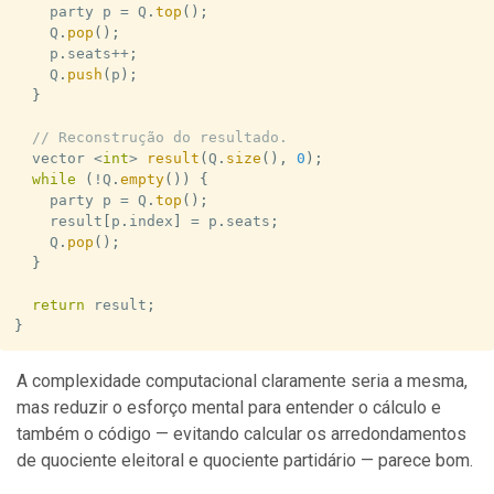
    party p 
=
 Q
.
top
(
)
;
    Q
.
pop
(
)
;
    p
.
seats
++
;
    Q
.
push
(
p
)
;
}
// Reconstrução do resultado.
  vector 
<
int
>
result
(
Q
.
size
(
)
,
0
)
;
while
(
!
Q
.
empty
(
)
)
{
    party p 
=
 Q
.
top
(
)
;
    result
[
p
.
index
]
=
 p
.
seats
;
    Q
.
pop
(
)
;
}
return
 result
;
}
A complexidade computacional claramente seria a mesma,
mas reduzir o esforço mental para entender o cálculo e
também o código — evitando calcular os arredondamentos
de quociente eleitoral e quociente partidário — parece bom.