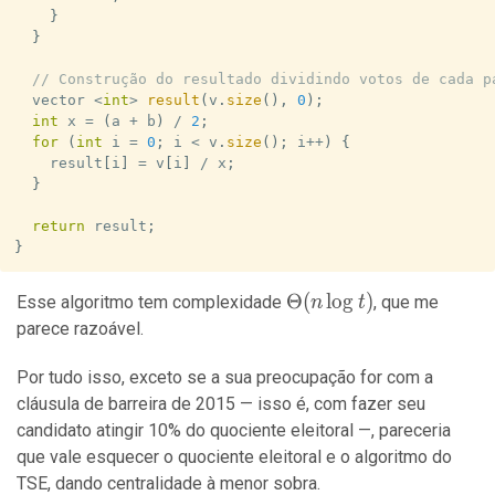
}
}
// Construção do resultado dividindo votos de cada p
  vector 
<
int
>
result
(
v
.
size
(
)
,
0
)
;
int
 x 
=
(
a 
+
 b
)
/
2
;
for
(
int
 i 
=
0
;
 i 
<
 v
.
size
(
)
;
 i
++
)
{
    result
[
i
]
=
 v
[
i
]
/
 x
;
}
return
 result
;
}
\Theta(n
Θ
(
lo
g
)
Esse algoritmo tem complexidade
, que me
n
t
\log t)
parece razoável.
Por tudo isso, exceto se a sua preocupação for com a
cláusula de barreira de 2015 — isso é, com fazer seu
candidato atingir 10% do quociente eleitoral —, pareceria
que vale esquecer o quociente eleitoral e o algoritmo do
TSE, dando centralidade à menor sobra.