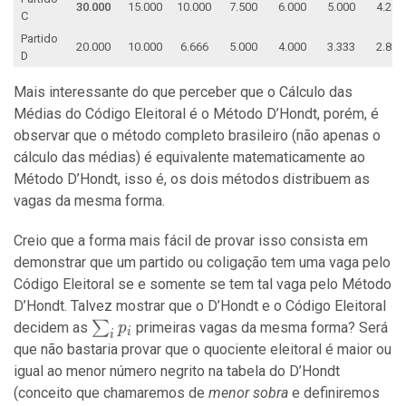
30.000
15.000
10.000
7.500
6.000
5.000
4.286
C
Partido
20.000
10.000
6.666
5.000
4.000
3.333
2.857
D
Mais interessante do que perceber que o Cálculo das
Médias do Código Eleitoral é o Método D’Hondt, porém, é
observar que o método completo brasileiro (não apenas o
cálculo das médias) é equivalente matematicamente ao
Método D’Hondt, isso é, os dois métodos distribuem as
vagas da mesma forma.
Creio que a forma mais fácil de provar isso consista em
demonstrar que um partido ou coligação tem uma vaga pelo
Código Eleitoral se e somente se tem tal vaga pelo Método
D’Hondt. Talvez mostrar que o D’Hondt e o Código Eleitoral
\sum_i
∑
decidem as
primeiras vagas da mesma forma? Será
p
i
i
p_i
que não bastaria provar que o quociente eleitoral é maior ou
igual ao menor número negrito na tabela do D’Hondt
(conceito que chamaremos de
menor sobra
e definiremos