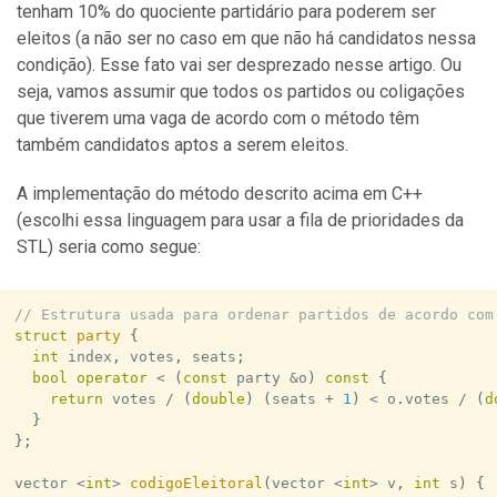
tenham 10% do quociente partidário para poderem ser
eleitos (a não ser no caso em que não há candidatos nessa
condição). Esse fato vai ser desprezado nesse artigo. Ou
seja, vamos assumir que todos os partidos ou coligações
que tiverem uma vaga de acordo com o método têm
também candidatos aptos a serem eleitos.
A implementação do método descrito acima em C++
(escolhi essa linguagem para usar a fila de prioridades da
STL) seria como segue:
// Estrutura usada para ordenar partidos de acordo com
struct
party
{
int
 index
,
 votes
,
 seats
;
bool
operator
<
(
const
 party 
&
o
)
const
{
return
 votes 
/
(
double
)
(
seats 
+
1
)
<
 o
.
votes 
/
(
d
}
}
;
vector 
<
int
>
codigoEleitoral
(
vector 
<
int
>
 v
,
int
 s
)
{