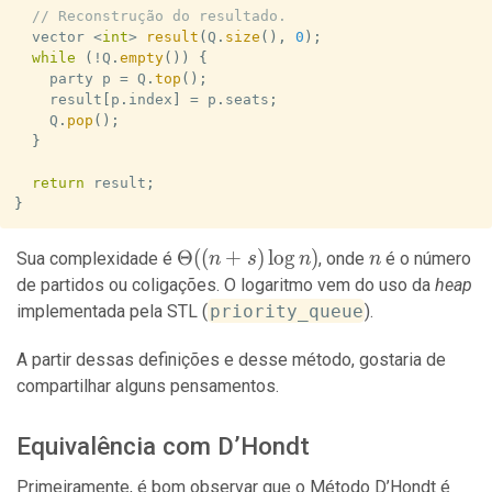
// Reconstrução do resultado.
  vector 
<
int
>
result
(
Q
.
size
(
)
,
0
)
;
while
(
!
Q
.
empty
(
)
)
{
    party p 
=
 Q
.
top
(
)
;
    result
[
p
.
index
]
=
 p
.
seats
;
    Q
.
pop
(
)
;
}
return
 result
;
}
\Theta((n+s)
Θ
(
(
+
)
lo
g
)
n
Sua complexidade é
, onde
é o número
n
s
n
n
\log n)
de partidos ou coligações. O logaritmo vem do uso da
heap
implementada pela STL (
priority_queue
).
A partir dessas definições e desse método, gostaria de
compartilhar alguns pensamentos.
Equivalência com D’Hondt
Primeiramente, é bom observar que o Método D’Hondt é