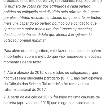
processo enquanto houver vagas restantes (copiado da lei):
“o número de votos válidos atribuídos a cada partido
político ou coligação será dividido pelo número de lugares
por eles obtidos mediante o cálculo do quociente partidário
mais um, cabendo ao partido político ou à coligação que
apresentar a maior média um dos lugares a preencher,
desde que tenha candidato que atenda à exigência de
votação nominal mínima”
.
Para além desse algoritmo, vale fazer duas considerações
importantes sobre o método que vão reaparecer em outros
momentos deste texto:
i
Até a eleição de 2016, os partidos ou coligações
que
i
p_i
≥
1
não tivessem quociente partidário
não participavam
p
i
\geq
do Cálculo das Sobras. Tal restrição foi removida na
1
reforma eleitoral de 2017.
A partir da eleição de 2016, foi imposta uma cláusula de
barreira (aprovada em 2015) que exige que candidatos