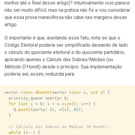
melhor até o final desse artigo)? Intuitivamente isso parece
não ser muito difícil, mas na prática não fiz e vou considerar
que essa prova maravilhosa não cabe nas margens desse
artigo.
O importante é que, aceitando esse fato, nota-se que o
Código Eleitoral poderia ser simplificado deixando de lado
o cálculo do quociente eleitoral e do quociente partidário,
aplicando apenas o Cálculo das Sobras/Médias (ou
Método D’Hondt) desde o princípio. Sua implementação
poderia ser, assim, reduzida para:
vector 
<
int
>
dhondt
(
vector 
<
int
>
 v
,
int
 s
)
{
  priority_queue 
<
party
>
 Q
;
for
(
int
 i 
=
0
;
 i 
<
 v
.
size
(
)
;
 i
++
)
{
    Q
.
push
(
(
party
)
{
i
,
 v
[
i
]
,
0
}
)
;
}
// Cálculo das Sobras ou Médias (D'Hondt).
while
(
s
--
)
{