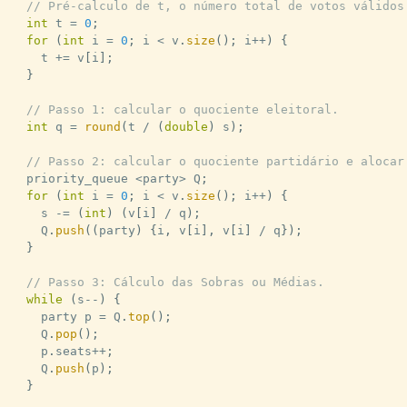
// Pré-calculo de t, o número total de votos válidos
int
 t 
=
0
;
for
(
int
 i 
=
0
;
 i 
<
 v
.
size
(
)
;
 i
++
)
{
    t 
+=
 v
[
i
]
;
}
// Passo 1: calcular o quociente eleitoral.
int
 q 
=
round
(
t 
/
(
double
)
 s
)
;
// Passo 2: calcular o quociente partidário e alocar
  priority_queue 
<
party
>
 Q
;
for
(
int
 i 
=
0
;
 i 
<
 v
.
size
(
)
;
 i
++
)
{
    s 
-=
(
int
)
(
v
[
i
]
/
 q
)
;
    Q
.
push
(
(
party
)
{
i
,
 v
[
i
]
,
 v
[
i
]
/
 q
}
)
;
}
// Passo 3: Cálculo das Sobras ou Médias.
while
(
s
--
)
{
    party p 
=
 Q
.
top
(
)
;
    Q
.
pop
(
)
;
    p
.
seats
++
;
    Q
.
push
(
p
)
;
}