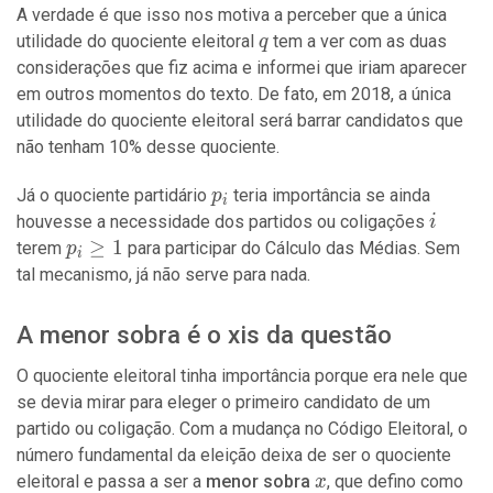
A verdade é que isso nos motiva a perceber que a única
q
utilidade do quociente eleitoral
tem a ver com as duas
q
considerações que fiz acima e informei que iriam aparecer
em outros momentos do texto. De fato, em 2018, a única
utilidade do quociente eleitoral será barrar candidatos que
não tenham 10% desse quociente.
p_i
Já o quociente partidário
teria importância se ainda
p
i
i
houvesse a necessidade dos partidos ou coligações
i
p_i
≥
1
terem
para participar do Cálculo das Médias. Sem
p
i
\geq
tal mecanismo, já não serve para nada.
1
A menor sobra é o xis da questão
O quociente eleitoral tinha importância porque era nele que
se devia mirar para eleger o primeiro candidato de um
partido ou coligação. Com a mudança no Código Eleitoral, o
número fundamental da eleição deixa de ser o quociente
x
eleitoral e passa a ser a
menor sobra
, que defino como
x