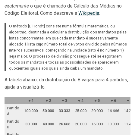
exatamente
o que é chamado de Cálculo das Médias no
Código Eleitoral. Como descreve a
Wikipedia
:
O método [D’Hondt] consiste numa fórmula matemática, ou
algoritmo, destinada a calcular a distribuição dos mandatos pelas
listas concorrentes, em que cada mandato é sucessivamente
alocado à lista cujo número total de votos dividido pelos números
inteiros sucessivos, começando na unidade (isto é no número 1)
seja maior. O processo de divisão prossegue até se esgotarem
todos os mandatos e todas as possibilidades de aparecerem
quocientes iguais aos quais ainda caiba um mandato.
A tabela abaixo, da distribuição de 8 vagas para 4 partidos,
ajuda a visualizá-lo:
÷ 1
÷ 2
÷ 3
÷ 4
÷ 5
÷ 6
÷ 7
Partido
100.000
50.000
33.333
25.000
20.000
16.666
14.28
A
Partido
80.000
40.000
26.666
20.000
16.000
13.333
11.42
B
Partido