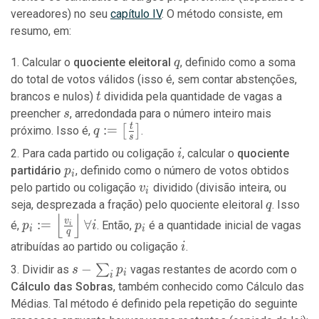
vereadores) no seu
capítulo IV
. O método consiste, em
resumo, em:
q
Calcular o
quociente eleitoral
, definido como a soma
q
do total de votos válidos (isso é, sem contar abstenções,
t
brancos e nulos)
dividida pela quantidade de vagas a
t
s
preencher
, arredondada para o número inteiro mais
s
t
q :=
:
=
[
]
próximo. Isso é,
.
q
s
\left[\frac{t}
i
Para cada partido ou coligação
, calcular o
quociente
i
{s}\right]
p_i
partidário
, definido como o número de votos obtidos
p
i
v_i
pelo partido ou coligação
dividido (divisão inteira, ou
v
i
q
seja, desprezada a fração) pelo quociente eleitoral
. Isso
q
⌊
⌋
p_i :=
p_i
v
:
=
∀
é,
. Então,
é a quantidade inicial de vagas
p
i
p
i
i
i
q
\left\lfloor
i
atribuídas ao partido ou coligação
.
i
\frac{v_i}
s -
−
∑
Dividir as
vagas restantes de acordo com o
{q}
s
p
i
i
\sum_{i}
\right\rfloor
Cálculo das Sobras
, também conhecido como Cálculo das
p_i
\forall i
Médias. Tal método é definido pela repetição do seguinte