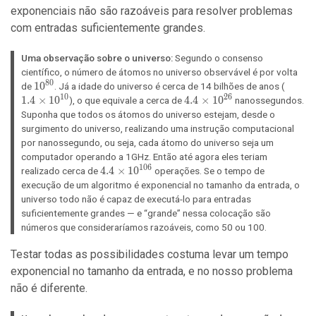
exponenciais não são razoáveis para resolver problemas
com entradas suficientemente grandes.
Uma observação sobre o universo:
Segundo o consenso
científico, o número de átomos no universo observável é por volta
8
0
10^{80}
1
0
1.4
de
. Já a idade do universo é cerca de 14 bilhões de anos (
\times
1
0
2
6
1
.
4
×
1
0
4.4
4
.
4
×
1
0
), o que equivale a cerca de
nanossegundos.
10^{1
\times
Suponha que todos os átomos do universo estejam, desde o
10^{26}
surgimento do universo, realizando uma instrução computacional
por nanossegundo, ou seja, cada átomo do universo seja um
computador operando a 1GHz. Então até agora eles teriam
1
0
6
4.4
4
.
4
×
1
0
realizado cerca de
operações. Se o tempo de
\times
execução de um algoritmo é exponencial no tamanho da entrada, o
10^{106}
universo todo não é capaz de executá-lo para entradas
suficientemente grandes — e “grande” nessa colocação são
números que consideraríamos razoáveis, como 50 ou 100.
Testar todas as possibilidades costuma levar um tempo
exponencial no tamanho da entrada, e no nosso problema
não é diferente.