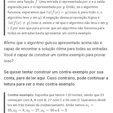
f
x
como uma função
. Uma entrada é representada por
e a saída
f
x
x
y
esperada para
é representada por
. Então, se o algoritmo
x
y
\forall
∀
(
(
)
=
)
x
funciona, esperamos que
(isso é, para todo
, o
x
f
x
y
x
x (f(x)
x
y
\exists
algoritmo leve
em
). A negação dessa proposição lógica é
x
y
= y)
x (f(x)
∃
(
(
)

=
)
x
x
y
(isso é, existe
tal que o algoritmo não leva
em
x
f
x
y
x
x
y
\neq
). É por isso que para provar que um algoritmo não funciona para
y)
todas as entradas basta apresentar um contra-exemplo.
Afirmo que o algoritmo guloso apresentado acima não é
capaz de encontrar a solução ótima para todas as entradas.
Você é capaz de construir um contra-exemplo para provar
isso?
Se quiser tentar construir um contra-exemplo por sua
conta, pare de ler aqui. Caso contrário, pode continuar a
leitura para ver o meu contra-exemplo.
Contra-exemplo:
Suponha que temos 120 nomes, sendo que 35
começam com A, 8 com B, 27 com C e 50 com D. Queremos dividí-
a_1
=
los em três mesas de credenciamento. Então temos
a
1
=
3
5
,
=
8
,
=
2
7
,
=
5
0
k
=
3
e
.
a
a
a
k
2
3
4