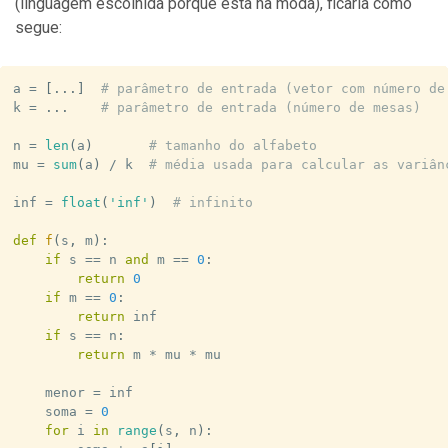
(linguagem escolhida porque está na moda), ficaria como
segue:
a 
=
[
.
.
.
]
# parâmetro de entrada (vetor com número de
k 
=
.
.
.
# parâmetro de entrada (número de mesas)
n 
=
len
(
a
)
# tamanho do alfabeto
mu 
=
sum
(
a
)
/
 k  
# média usada para calcular as variân
inf 
=
float
(
'inf'
)
# infinito
def
f
(
s
,
 m
)
:
if
 s 
==
 n 
and
 m 
==
0
:
return
0
if
 m 
==
0
:
return
 inf

if
 s 
==
 n
:
return
 m 
*
 mu 
*
 mu

    menor 
=
 inf

    soma 
=
0
for
 i 
in
range
(
s
,
 n
)
: