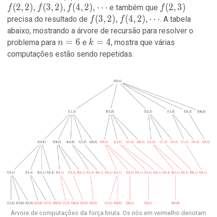
3
2),
(
2
,
2
)
,
(
3
,
2
)
,
(
4
,
2
)
,
⋯
f(2,
(
2
,
3
)
e também que
f
f
f
f
f(3,
3)
f(3,
(
3
,
2
)
,
(
4
,
2
)
,
⋯
precisa do resultado de
. A tabela
f
f
2),
2),
abaixo, mostrando a árvore de recursão para resolver o
f(4,
f(4,
n
=
6
k
=
4
problema para
e
, mostra que várias
n
k
2),
2),
=
=
computações estão sendo repetidas.
\cdots
\cdots
6
4
Árvore de computações da força bruta. Os nós em vermelho denotam