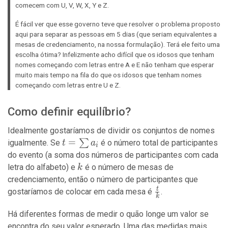
comecem com U, V, W, X, Y e Z.
É fácil ver que esse governo teve que resolver o problema proposto
aqui para separar as pessoas em 5 dias (que seriam equivalentes a
mesas de credenciamento, na nossa formulação). Terá ele feito uma
escolha ótima? Infelizmente acho difícil que os idosos que tenham
nomes começando com letras entre A e E não tenham que esperar
muito mais tempo na fila do que os idosos que tenham nomes
começando com letras entre U e Z.
Como definir equilíbrio?
Idealmente gostaríamos de dividir os conjuntos de nomes
t =
=
∑
igualmente. Se
é o número total de participantes
t
a
i
\sum
do evento (a soma dos números de participantes com cada
a_i
k
letra do alfabeto) e
é o número de mesas de
k
credenciamento, então o número de participantes que
t
\frac{t}
gostaríamos de colocar em cada mesa é
.
k
{k}
Há diferentes formas de medir o quão longe um valor se
encontra do seu valor esperado. Uma das medidas mais