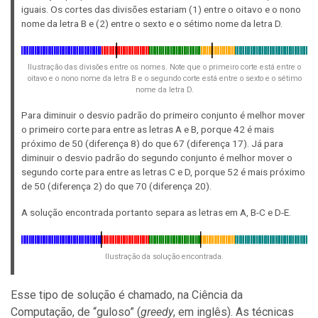
27,
iguais. Os cortes das divisões estariam (1) entre o oitavo e o nono
a_4
nome da letra B e (2) entre o sexto e o sétimo nome da letra D.
=
18,
a_5
=
Ilustração das divisões entre os nomes. Note que o primeiro corte está entre o
oitavo e o nono nome da letra B e o segundo corte está entre o sexto e o sétimo
38
nome da letra D.
Para diminuir o desvio padrão do primeiro conjunto é melhor mover
o primeiro corte para entre as letras A e B, porque 42 é mais
próximo de 50 (diferença 8) do que 67 (diferença 17). Já para
diminuir o desvio padrão do segundo conjunto é melhor mover o
segundo corte para entre as letras C e D, porque 52 é mais próximo
de 50 (diferença 2) do que 70 (diferença 20).
A solução encontrada portanto separa as letras em A, B-C e D-E.
Ilustração da solução encontrada.
Esse tipo de solução é chamado, na Ciência da
Computação, de “guloso” (
greedy
, em inglês). As técnicas