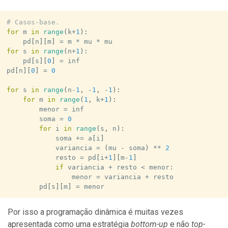
# Casos-base.
for
 m 
in
range
(
k
+
1
)
:
    pd
[
n
]
[
m
]
=
 m 
*
 mu 
*
for
 s 
in
range
(
n
+
1
)
:
    pd
[
s
]
[
0
]
=
 inf

pd
[
n
]
[
0
]
=
0
for
 s 
in
range
(
n
-
1
,
-
1
,
-
1
)
:
for
 m 
in
range
(
1
,
 k
+
1
)
:
        menor 
=
 inf

        soma 
=
0
for
 i 
in
range
(
s
,
 n
)
:
            soma 
+=
 a
[
i
]
            variancia 
=
(
mu 
-
 soma
)
**
2
            resto 
=
 pd
[
i
+
1
]
[
m
-
1
]
if
 variancia 
+
 resto 
<
 menor
:
                menor 
=
 variancia 
+
 resto

        pd
[
s
]
[
m
]
=
 menor
Por isso a programação dinâmica é muitas vezes
apresentada como uma estratégia
bottom-up
e não
top-