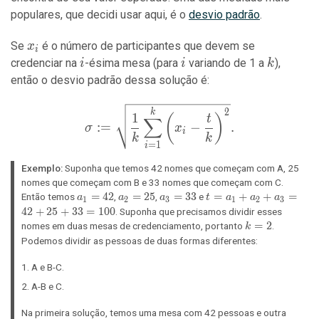
populares, que decidi usar aqui, é o
desvio padrão
.
x_i
Se
é o número de participantes que devem se
x
i
i
i
k
credenciar na
-ésima mesa (para
variando de 1 a
),
i
i
k
então o desvio padrão dessa solução é:
\sigma := \sqrt{\frac{1}{
2
k
1
(
)
t
∑
:
=
−
.
σ
x
i
k
k
=
1
i
Exemplo:
Suponha que temos 42 nomes que começam com A, 25
nomes que começam com B e 33 nomes que começam com C.
a_1
=
4
2
a_2
=
2
5
a_3
=
3
3
t =
=
+
+
=
Então temos
,
,
e
a
a
a
t
a
a
a
1
2
3
1
2
3
=
=
=
a_1
4
2
+
2
5
+
3
3
=
1
0
0
. Suponha que precisamos dividir esses
42
25
33
+
k
=
2
nomes em duas mesas de credenciamento, portanto
.
k
a_2
=
Podemos dividir as pessoas de duas formas diferentes:
+
2
a_3
A e B-C.
=
A-B e C.
42
+
Na primeira solução, temos uma mesa com 42 pessoas e outra
25