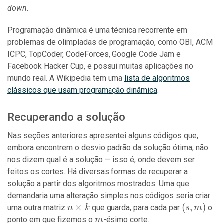
down
.
Programação dinâmica é uma técnica recorrente em
problemas de olimpíadas de programação, como OBI, ACM
ICPC, TopCoder, CodeForces, Google Code Jam e
Facebook Hacker Cup, e possui muitas aplicações no
mundo real. A Wikipedia tem uma
lista de algoritmos
clássicos que usam programação dinâmica
.
Recuperando a solução
Nas seções anteriores apresentei alguns códigos que,
embora encontrem o desvio padrão da solução ótima, não
nos dizem qual é a solução — isso é, onde devem ser
feitos os cortes. Há diversas formas de recuperar a
solução a partir dos algoritmos mostrados. Uma que
demandaria uma alteração simples nos códigos seria criar
n
×
(s,
(
,
)
uma outra matriz
que guarda, para cada par
o
n
k
s
m
\times
m)
m
ponto em que fizemos o
-ésimo corte.
m