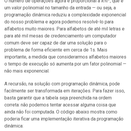
kn^2
O número de operações agora é proporcional a
, que é
k
n
um valor polinomial no tamanho da entrada — ou seja, a
programação dinâmica reduziu a complexidade exponencial
do nosso problema e agora podemos resolvê-lo para
alfabetos muito maiores. Para alfabetos de até mil letras e
para até mil mesas de credenciamento um computador
comum deve ser capaz de dar uma solução para o
problema de forma eficiente em cerca de 1s. Mais
importante, a medida que considerarmos alfabetos maiores
o tempo de execução só aumenta por um fator polinomial —
não mais exponencial.
A recursão, na solução com programação dinâmica, pode
facilmente ser transformada em iterações. Para fazer isso,
basta garantir que a tabela seja preenchida na ordem
correta: não podemos tentar acessar alguma coisa que
ainda não foi computada. O código abaixo mostra como
poderia ficar uma implementação iterativa da programação
dinâmica: