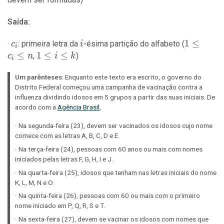
\leq
n
Saída:
c_i
i
1
1
≤
: primeira letra da
-ésima partição do alfabeto (
c
i
i
\leq
≤
1
1
≤
≤
,
)
c
n
i
k
i
c_i
\leq
\leq
Um parênteses
i
: Enquanto este texto era escrito, o governo do
Distrito Federal começou uma campanha de vacinação contra a
n
\leq
influenza dividindo idosos em 5 grupos a partir das suas iniciais. De
k
acordo com a
Agência Brasil
,
Na segunda-feira (23), devem ser vacinados os idosos cujo nome
comece com as letras A, B, C, D e E.
Na terça-feira (24), pessoas com 60 anos ou mais com nomes
iniciados pelas letras F, G, H, I e J.
Na quarta-feira (25), idosos que tenham nas letras iniciais do nome
K, L, M, N e O.
Na quinta-feira (26), pessoas com 60 ou mais com o primeiro
nome iniciado em P, Q, R, S e T.
Na sexta-feira (27), devem se vacinar os idosos com nomes que