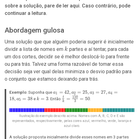
sobre a solução, pare de ler aqui. Caso contrário, pode
continuar a leitura.
Abordagem gulosa
Uma solução que que alguém poderia sugerir é inicialmente
k
dividir a lista de nomes em
partes e aí tentar, para cada
k
um dos cortes, decidir se é melhor deslocá-lo para frente
ou para trás. Talvez uma forma razoável de tomar essa
decisão seja ver qual delas minimiza o desvio padrão para
o conjunto que estamos deixando para trás.
a_1
=
4
2
,
=
2
5
,
=
2
7
,
=
Exemplo:
Suponha que
a
a
a
a
1
2
3
4
=
1
5
0
1
8
,
=
3
8
k
=
3
\frac{t}
=
=
5
0
t
e
. Então
.
a
k
5
3
k
42,
=
{k} =
a_2
3
\frac{150}
=
{3} = 50
Ilustração do exemplo descrito acima. Nomes com A, B, C, D e E são
25,
representados, respectivamente, pelas cores azul, vermelho, verde, laranja e
azul claro.
a_3
=
A solução proposta inicialmente divide esses nomes em 3 partes