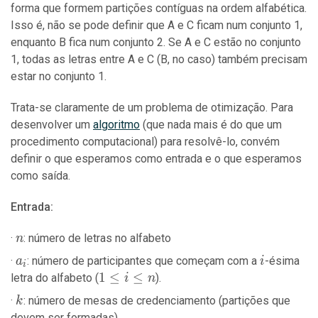
forma que formem partições contíguas na ordem alfabética.
Isso é, não se pode definir que A e C ficam num conjunto 1,
enquanto B fica num conjunto 2. Se A e C estão no conjunto
1, todas as letras entre A e C (B, no caso) também precisam
estar no conjunto 1.
Trata-se claramente de um problema de otimização. Para
desenvolver um
algoritmo
(que nada mais é do que um
procedimento computacional) para resolvê-lo, convém
definir o que esperamos como entrada e o que esperamos
como saída.
Entrada:
n
: número de letras no alfabeto
n
a_i
i
: número de participantes que começam com a
-ésima
a
i
i
1
1
≤
≤
letra do alfabeto (
).
i
n
\leq
k
: número de mesas de credenciamento (partições que
k
i
devem ser formadas)