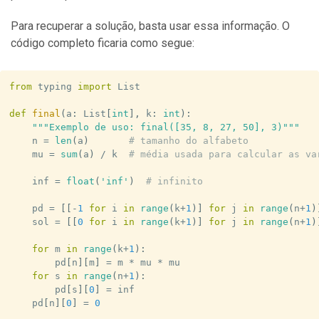
k
Para recuperar a solução, basta usar essa informação. O
código completo ficaria como segue:
from
 typing 
import
 List

def
final
(
a
:
 List
[
int
]
,
 k
:
int
)
:
"""Exemplo de uso: final([35, 8, 27, 50], 3)"""
    n 
=
len
(
a
)
# tamanho do alfabeto
    mu 
=
sum
(
a
)
/
 k  
# média usada para calcular as va
    inf 
=
float
(
'inf'
)
# infinito
    pd 
=
[
[
-
1
for
 i 
in
range
(
k
+
1
)
]
for
 j 
in
range
(
n
+
1
)
    sol 
=
[
[
0
for
 i 
in
range
(
k
+
1
)
]
for
 j 
in
range
(
n
+
1
)
for
 m 
in
range
(
k
+
1
)
:
        pd
[
n
]
[
m
]
=
 m 
*
 mu 
*
 mu

for
 s 
in
range
(
n
+
1
)
:
        pd
[
s
]
[
0
]
=
 inf

    pd
[
n
]
[
0
]
=
0