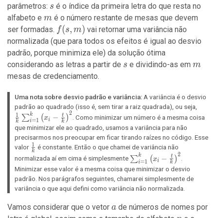
s
parâmetros:
é o índice da primeira letra do que resta no
s
m
alfabeto e
é o número restante de mesas que devem
m
f(s,
(
,
)
ser formadas.
vai retornar uma variância não
f
s
m
m)
normalizada (que para todos os efeitos é igual ao desvio
padrão, porque minimiza ele) da solução ótima
s
m
considerando as letras a partir de
e dividindo-as em
s
m
mesas de credenciamento.
Uma nota sobre desvio padrão e variância:
A variância é o desvio
\frac
padrão ao quadrado (isso é, sem tirar a raiz quadrada), ou seja,
2
\sum_
1
k
−
t
∑
(
)
. Como minimizar um número é a mesma coisa
x
i
=
1
i
k
k
\left(x
que minimizar ele ao quadrado, usamos a variância para não
\frac{
precisarmos nos preocupar em ficar tirando raízes no código. Esse
{k}\r
1
\frac{1}
valor
é constante. Então o que chamei de variância não
k
2
{k}
\sum_{i=1}^k
k
−
t
∑
(
)
normalizada aí em cima é simplesmente
.
x
i
=
1
i
k
\left(x_i -
Minimizar esse valor é a mesma coisa que minimizar o desvio
\frac{t}
padrão. Nos parágrafos seguintes, chamarei simplesmente de
{k}\right)^2
variância o que aqui defini como variância não normalizada.
a
Vamos considerar que o vetor
de números de nomes por
a