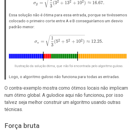
=
(
3
+
1
3
+
1
0
)
≈
1
6
.
6
7
.
2
2
2
σ
g
3
Essa solução não é ótima para essa entrada, porque se tivéssemos
colocado o primeiro corte entre A e B conseguiríamos um desvio
padrão menor:
\sigma_\star = \sqrt{\frac{1}{
1
=
(
5
+
5
+
1
0
)
≈
1
2
.
2
5
.
2
2
2
σ
⋆
3
Ilustração da solução ótima, que não foi encontrada pelo algoritmo guloso.
Logo, o algoritmo guloso não funciona para todas as entradas.
O contra-exemplo mostra como ótimos locais não implicam
num ótimo global. A gulodice aqui não funcionou, por isso
talvez seja melhor construir um algoritmo usando outras
técnicas.
Força bruta