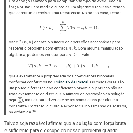
Um esboço relaxado para computar o tempo de execução da
força bruta:
Para medir o custo de um algoritmo recursivo, temos
que construir e resolver uma recorrência. No nosso caso, temos:
n
T(n, k) = \sum_{i=1}^n T(n-i, 
∑
(
,
)
=
(
−
,
−
1
)
,
T
n
k
T
n
i
k
=
1
i
T(n,
(
,
)
onde
denota o número de operações necessárias para
T
n
k
k)
n,
,
resolver o problema com entrada
. Com alguma manipulação
n
k
k
n
>
1
algébrica, podemos ver que, para
, vale:
n
>
(
,
)
=
(
−
1
,
1
T(n, k) = T(n-1, k) + T(n-1, k-1
)
+
(
−
1
,
−
1
)
,
T
n
k
T
n
k
T
n
k
que é exatamente a propriedade dos coeficientes binomiais
conforme conferimos no
Triângulo de Pascal
. Os casos-base são
um pouco diferentes dos coeficientes binomiais, por isso não se
trata exatamente de dizer que o número de operações da solução
n
{n
(
)
seja
, mas dá para dizer que se aproxima disso por alguma
k
\choose
constante. Portanto, o custo é exponencial no tamanho da entrada,
k}
2^n
2
n
na ordem de
.
Talvez seja razoável afirmar que a solução com força bruta
é suficiente para o escopo do nosso problema quando