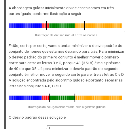
35,
=
a_2
3
A abordagem gulosa inicialmente divide esses nomes em três
=
partes iguais, conforme ilustração a seguir.
8,
a_3
=
27,
Ilustração da divisão inicial entre os nomes.
a_4
=
Então, corte por corte, vamos tentar minimizar o desvio padrão do
50
conjunto de nomes que estamos deixando para trás. Para minimizar
o desvio padrão do primeiro conjunto é melhor mover o primeiro
corte para entre as letras B e C, porque 43 (35+8) é mais próximo
de 40 do que 35. Já para minimizar o desvio padrão do segundo
conjunto é melhor mover o segundo corte para entre as letras C e D.
A solução encontrada pelo algoritmo guloso é portanto separar as
letras nos conjuntos A-B, C e D.
Ilustração da solução encontrada pelo algoritmo guloso.
O desvio padrão dessa solução é:
\sigma_g = \sqrt{\frac{1}{3} 
1