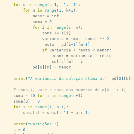
for
 s 
in
range
(
n
-
1
,
-
1
,
-
1
)
:
for
 m 
in
range
(
1
,
 k
+
1
)
:
            menor 
=
 inf

            soma 
=
0
for
 i 
in
range
(
s
,
 n
)
:
                soma 
+=
 a
[
i
]
                variancia 
=
(
mu 
-
 soma
)
**
2
                resto 
=
 pd
[
i
+
1
]
[
m
-
1
]
if
 variancia 
+
 resto 
<
 menor
:
                    menor 
=
 variancia 
+
 resto

                    sol
[
s
]
[
m
]
=
 i

            pd
[
s
]
[
m
]
=
 menor

print
(
"A variância da solução ótima é:"
,
 pd
[
0
]
[
k
]
)
# soma[i] vale a soma dos numeros de a[0...i-1].
    soma 
=
[
0
for
 i 
in
range
(
n
+
1
)
]
    soma
[
0
]
=
0
for
 i 
in
range
(
1
,
 n
+
1
)
:
        soma
[
i
]
=
 soma
[
i
-
1
]
+
 a
[
i
-
1
]
print
(
"Partições:"
)
    s 
=
0