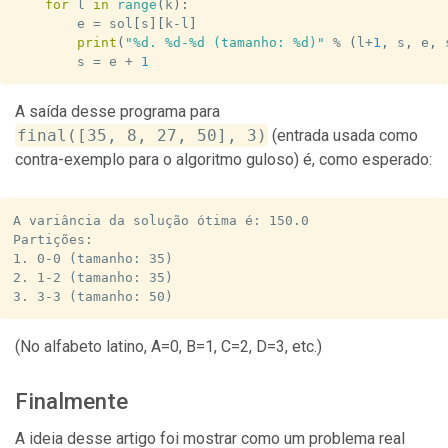
for
 l 
in
range
(
k
)
:
        e 
=
 sol
[
s
]
[
k
-
l
]
print
(
"%d. %d-%d (tamanho: %d)"
%
(
l
+
1
,
 s
,
 e
,
 
        s 
=
 e 
+
1
A saída desse programa para
final([35, 8, 27, 50], 3)
(entrada usada como
contra-exemplo para o algoritmo guloso) é, como esperado:
A variância da solução ótima é: 150.0

Partições:

1. 0-0 (tamanho: 35)

2. 1-2 (tamanho: 35)

3. 3-3 (tamanho: 50)
(No alfabeto latino, A=0, B=1, C=2, D=3, etc.)
Finalmente
A ideia desse artigo foi mostrar como um problema real