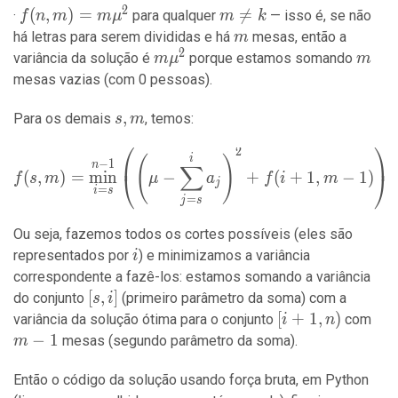
2
f(n, m)
(
,
)
=
m

=
para qualquer
— isso é, se não
f
n
m
m
μ
m
k
= m
\neq
m
há letras para serem divididas e há
mesas, então a
m
2
\mu^2
k
m\mu^2
m
variância da solução é
porque estamos somando
m
μ
m
mesas vazias (com 0 pessoas).
s,
,
Para os demais
, temos:
s
m
m
⎛
⎞
2
f(s, m) = \min_{i=s}^{n-1}
i
(
)
−
1
n
∑
(
,
)
=
min
−
+
(
+
1
,
−
1
)
.
⎝
⎠
f
s
m
μ
a
f
i
m
j
=
i
s
=
j
s
Ou seja, fazemos todos os cortes possíveis (eles são
i
representados por
) e minimizamos a variância
i
correspondente a fazê-los: estamos somando a variância
[s,
[
,
]
do conjunto
(primeiro parâmetro da soma) com a
s
i
i]
[i+1,
[
+
1
,
)
m-
variância da solução ótima para o conjunto
com
i
n
n)
1
−
1
mesas (segundo parâmetro da soma).
m
Então o código da solução usando força bruta, em Python