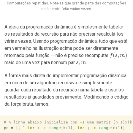
computações repetidas. Nota-se que grande parte das computações
está sendo feita várias vezes.
A ideia da programação dinâmica é simplesmente tabelar
os resultados da recursão para não precisar recalculá-los
várias vezes. Usando programação dinâmica, tudo que está
em vermelho na ilustração acima pode ser diretamente
f(s,
(
,
)
retornado pela função — não é preciso recomputar
f
s
m
m)
s,
,
mais de uma vez para nenhum par
.
s
m
m
A forma mais direta de implementar programação dinâmica
em cima de um algoritmo recursivo é simplesmente
guardar cada resultado da recursão numa tabela e usar os
resultados já guardados previamente. Modificando o código
da força bruta, temos:
# A linha abaixo inicializa com -1 uma matriz (n+1)x(k
pd 
=
[
[
-
1
for
 i 
in
range
(
k
+
1
)
]
for
 j 
in
range
(
n
+
1
)
]