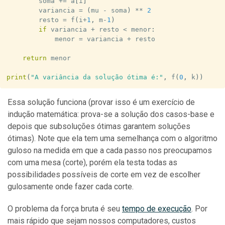
        soma 
+=
 a
[
i
]
        variancia 
=
(
mu 
-
 soma
)
**
2
        resto 
=
 f
(
i
+
1
,
 m
-
1
)
if
 variancia 
+
 resto 
<
 menor
:
            menor 
=
 variancia 
+
 resto

return
 menor

print
(
"A variância da solução ótima é:"
,
 f
(
0
,
 k
)
)
Essa solução funciona (provar isso é um exercício de
indução matemática: prova-se a solução dos casos-base e
depois que subsoluções ótimas garantem soluções
ótimas). Note que ela tem uma semelhança com o algoritmo
guloso na medida em que a cada passo nos preocupamos
com uma mesa (corte), porém ela testa todas as
possibilidades possíveis de corte em vez de escolher
gulosamente onde fazer cada corte.
O problema da força bruta é seu
tempo de execução
. Por
mais rápido que sejam nossos computadores, custos