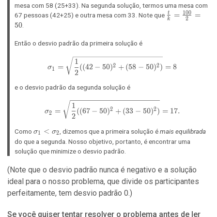
mesa com 58 (25+33). Na segunda solução, termos uma mesa com
+
1
0
0
\frac{t}
=
=
t
67 pessoas (42+25) e outra mesa com 33. Note que
33
2
k
{k} =
5
0
.
=
\frac{100}
100
{2} = 50
Então o desvio padrão da primeira solução é
\sigma_1 = \sqrt{\frac{1}{2} (
1
=
(
(
4
2
−
5
0
)
+
(
5
8
−
5
0
)
)
=
8
2
2
σ
1
2
e o desvio padrão da segunda solução é
\sigma_2 = \sqrt{\frac{1}{2} (
1
=
(
(
6
7
−
5
0
)
+
(
3
3
−
5
0
)
)
=
1
7
.
2
2
σ
2
2
\sigma_1
<
Como
, dizemos que a primeira solução é
mais equilibrada
σ
σ
1
2
<
do que a segunda. Nosso objetivo, portanto, é encontrar uma
\sigma_2
solução que minimize o desvio padrão.
(Note que o desvio padrão nunca é negativo e a solução
ideal para o nosso problema, que divide os participantes
perfeitamente, tem desvio padrão 0.)
Se você quiser tentar resolver o problema antes de ler