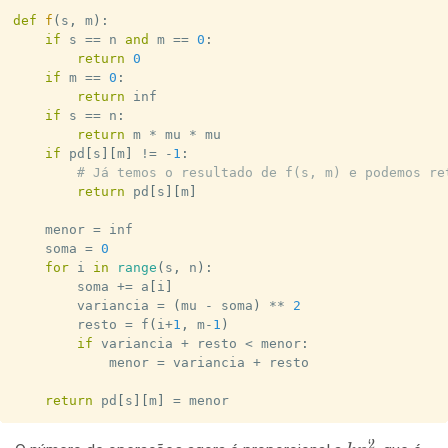
def
f
(
s
,
 m
)
:
if
 s 
==
 n 
and
 m 
==
0
:
return
0
if
 m 
==
0
:
return
 inf

if
 s 
==
 n
:
return
 m 
*
 mu 
*
 mu

if
 pd
[
s
]
[
m
]
!=
-
1
:
# Já temos o resultado de f(s, m) e podemos re
return
 pd
[
s
]
[
m
]
    menor 
=
 inf

    soma 
=
0
for
 i 
in
range
(
s
,
 n
)
:
        soma 
+=
 a
[
i
]
        variancia 
=
(
mu 
-
 soma
)
**
2
        resto 
=
 f
(
i
+
1
,
 m
-
1
)
if
 variancia 
+
 resto 
<
 menor
:
            menor 
=
 variancia 
+
 resto

return
 pd
[
s
]
[
m
]
=
 menor
2