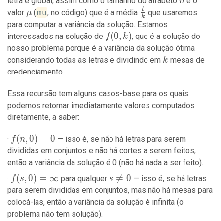
n
letra é global, assim como o tamanho do alfabeto
e o
n
t
\mu
\frac{t}
valor
(
mu
, no código) que é a média
que usaremos
μ
k
{k}
para computar a variância da solução. Estamos
f(0,
(
0
,
)
interessados na solução de
, que é a solução do
f
k
k)
nosso problema porque é a variância da solução ótima
k
considerando todas as letras e dividindo em
mesas de
k
credenciamento.
Essa recursão tem alguns casos-base para os quais
podemos retornar imediatamente valores computados
diretamente, a saber:
f(n,
(
,
0
)
=
0
— isso é, se não há letras para serem
f
n
0)
divididas em conjuntos e não há cortes a serem feitos,
=
então a variância da solução é 0 (não há nada a ser feito).
0
f(s, 0)
(
,
0
)
=
∞
s

=
0
para qualquer
— isso é, se há letras
f
s
s
=
\neq
para serem divididas em conjuntos, mas não há mesas para
\infty
0
colocá-las, então a variância da solução é infinita (o
problema não tem solução).