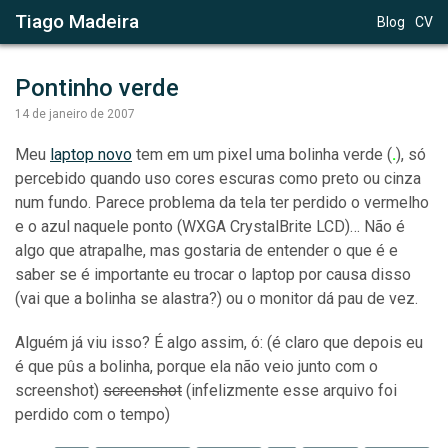
Tiago Madeira
Blog
CV
Pontinho verde
14 de janeiro de 2007
Meu
laptop novo
tem em um pixel uma bolinha verde (
.
), só
percebido quando uso cores escuras como preto ou cinza
num fundo. Parece problema da tela ter perdido o vermelho
e o azul naquele ponto (WXGA CrystalBrite LCD)… Não é
algo que atrapalhe, mas gostaria de entender o que é e
saber se é importante eu trocar o laptop por causa disso
(vai que a bolinha se alastra?) ou o monitor dá pau de vez.
Alguém já viu isso? É algo assim, ó: (é claro que depois eu
é que pûs a bolinha, porque ela não veio junto com o
screenshot)
screenshot
(infelizmente esse arquivo foi
perdido com o tempo)