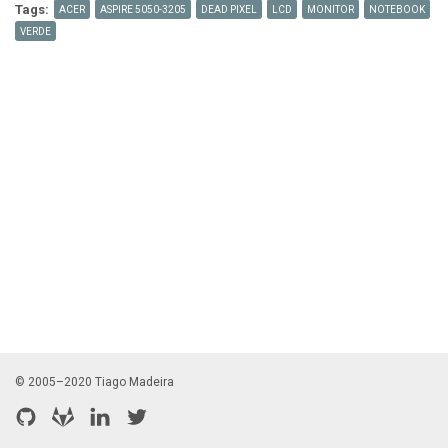
Tags:
ACER
ASPIRE 5050-3205
DEAD PIXEL
LCD
MONITOR
NOTEBOOK
VERDE
© 2005–2020 Tiago Madeira