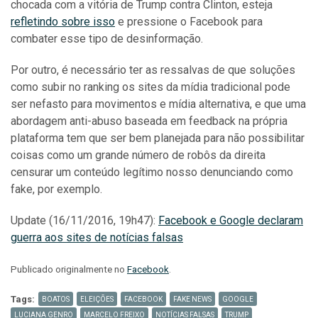
chocada com a vitória de Trump contra Clinton, esteja
refletindo sobre isso
e pressione o Facebook para
combater esse tipo de desinformação.
Por outro, é necessário ter as ressalvas de que soluções
como subir no ranking os sites da mídia tradicional pode
ser nefasto para movimentos e mídia alternativa, e que uma
abordagem anti-abuso baseada em feedback na própria
plataforma tem que ser bem planejada para não possibilitar
coisas como um grande número de robôs da direita
censurar um conteúdo legítimo nosso denunciando como
fake, por exemplo.
Update (16/11/2016, 19h47):
Facebook e Google declaram
guerra aos sites de notícias falsas
Publicado originalmente no
Facebook
.
Tags:
BOATOS
ELEIÇÕES
FACEBOOK
FAKE NEWS
GOOGLE
LUCIANA GENRO
MARCELO FREIXO
NOTÍCIAS FALSAS
TRUMP