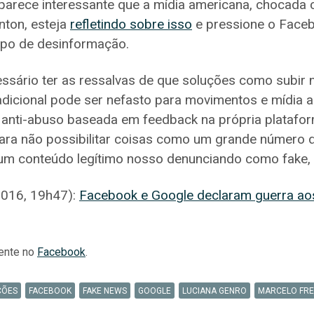
arece interessante que a mídia americana, chocada c
nton, esteja
refletindo sobre isso
e pressione o Face
ipo de desinformação.
essário ter as ressalvas de que soluções como subir 
radicional pode ser nefasto para movimentos e mídia al
nti-abuso baseada em feedback na própria platafor
ara não possibilitar coisas como um grande número 
r um conteúdo legítimo nosso denunciando como fake,
2016, 19h47):
Facebook e Google declaram guerra aos
mente no
Facebook
.
ÇÕES
FACEBOOK
FAKE NEWS
GOOGLE
LUCIANA GENRO
MARCELO FRE