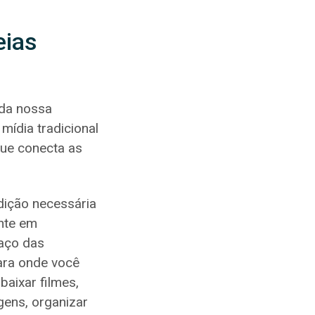
eias
 da nossa
ídia tradicional
ue conecta as
dição necessária
ente em
paço das
para onde você
baixar filmes,
gens, organizar