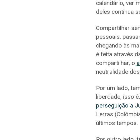
calendário, ver 
deles continua se
Compartilhar sem
pessoais, passan
chegando às mais
é feita através 
compartilhar, o
a
neutralidade dos
Por um lado, te
liberdade, isso 
perseguição a J
Lerras (Colômbi
últimos tempos.
Por outro lado,