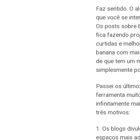
Faz sentido. O 
que você se inter
Os posts sobre 
fica fazendo pr
curtidas e melho
banana com mais
de que tem um m
simplesmente po
Passei os últim
ferramenta muit
infinitamente ma
três motivos:
Os blogs divu
espaços mais ad