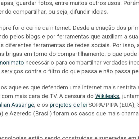
mapas, guardar fotos, entre muitos outros usos. Porém
ndo compartilhar, ou seja, difundir ideias.
pre foi o cerne da internet. Desde a criação dos prim
do pelos blogs e por ferramentas que auxiliam a sua 
 diferentes ferramentas de redes sociais. Por isso, 
das brigas em torno do compartilhamento: o que pode
nonimato
necessário para compartilhar verdades inco
 serviços contra o filtro do que passa e não passa pe
mos aqueles que defendem uma internet mais restrit
é, com mais cara de TV. A censura do
Wikileaks
, junta
ulian Assange
, e os
projetos de lei
SOPA/PIPA (EUA), S
a) e Azeredo (Brasil) foram os casos que mais cham
 tecnologias estão sendo construídas e superadas em