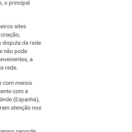
, o principal
eiros sites
criação,
a disputa da rede
 e não pode
nvenientes, a
la rede.
a e com menos
mente com a
inde (Espanha),
aram atenção nos
 tempo recorde