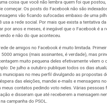
ma coisa que você não lembra quem foi que postou, é 
de começar. Os posts do Facebook não são indexados
nsagens vão ficando sufocadas embaixo de uma pilh
 usa a rede social. Por mais que exista a tentativa da
r por anos e meses, é inegável que o Facebook é a r
cendo e não do que aconteceu.
 rede de amigos no Facebook é muito limitada. Prime
 5000 amigos (mais assinantes, é verdade), mas prin
entagem muito pequena deles efetivamente vêem o q
lo: De julho a outubro publiquei todos os dias atual
s municipais no meu perfil divulgando as propostas 
véspera das eleições, mandei e-mails e mensagens n
 meus contatos pedindo voto neles. Várias pessoas f
ação e disseram que até receberem a mensagem ne
o na campanha do PSOL.