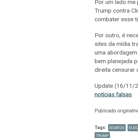
Por um lado me p
Trump contra Cli
combater esse t
Por outro, é nec
sites da mídia t
uma abordagem a
bem planejada p
direita censura
Update (16/11/
notícias falsas
Publicado original
Tags:
BOATOS
ELEI
TRUMP