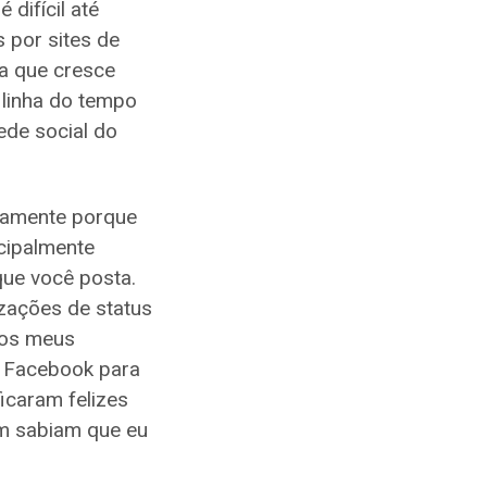
difícil até
 por sites de
a que cresce
 linha do tempo
ede social do
iramente porque
cipalmente
ue você posta.
izações de status
dos meus
o Facebook para
icaram felizes
m sabiam que eu