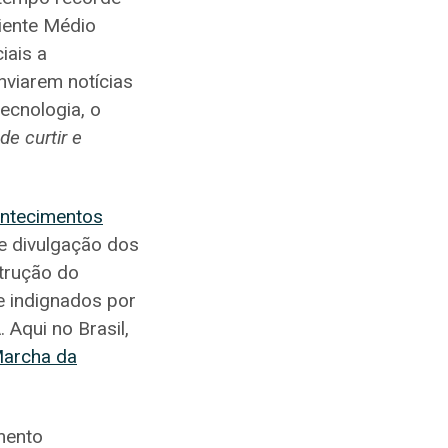
riente Médio
iais a
nviarem notícias
ecnologia, o
de curtir e
ontecimentos
e divulgação dos
trução do
 indignados por
Aqui no Brasil,
archa da
mento