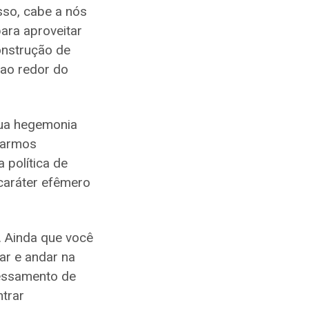
sso, cabe a nós
ara aproveitar
construção de
ao redor do
sua hegemonia
tarmos
política de
 caráter efêmero
 Ainda que você
ar e andar na
cessamento de
ntrar