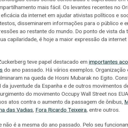
mpartilhamento mais fácil. Os levantes recentes no O
icácia da internet em ajudar ativistas políticos e soc
estos, disseminarem informações para o público e e
ressões ao restante do mundo. Do ponto de vista da t
ua capilaridade, é hoje a maior expressão da internet
Zuckerberg teve papel destacado em
importantes ac
os
do ano passado. Há vários exemplos. Organização 
ulminaram na queda de Hosni Mubarak no Egito. Cons
da juventude da Espanha e de outros movimentos de
Surgimento do movimento Occupy Wall Street nos EUA. 
rsos atos contra o aumento da passagem de ônibus,
M
ha das Vadias
,
Fora Ricardo Teixeira
, entre outros.
oje não é a mesma do ano passado. Pelo seu funciona