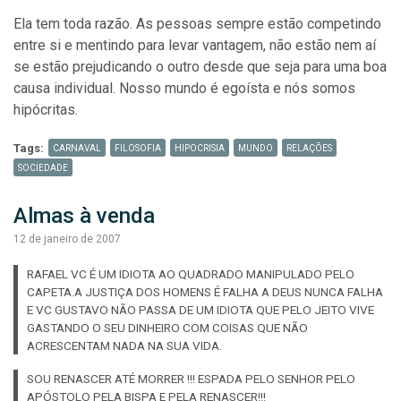
Ela tem toda razão. As pessoas sempre estão competindo
entre si e mentindo para levar vantagem, não estão nem aí
se estão prejudicando o outro desde que seja para uma boa
causa individual. Nosso mundo é egoísta e nós somos
hipócritas.
Tags:
CARNAVAL
FILOSOFIA
HIPOCRISIA
MUNDO
RELAÇÕES
SOCIEDADE
Almas à venda
12 de janeiro de 2007
RAFAEL VC É UM IDIOTA AO QUADRADO MANIPULADO PELO
CAPETA.A JUSTIÇA DOS HOMENS É FALHA A DEUS NUNCA FALHA
E VC GUSTAVO NÃO PASSA DE UM IDIOTA QUE PELO JEITO VIVE
GASTANDO O SEU DINHEIRO COM COISAS QUE NÃO
ACRESCENTAM NADA NA SUA VIDA.
SOU RENASCER ATÉ MORRER !!! ESPADA PELO SENHOR PELO
APÓSTOLO PELA BISPA E PELA RENASCER!!!