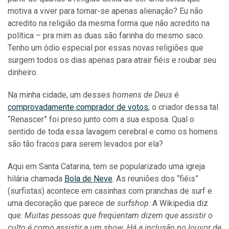
motiva a viver para tornar-se apenas alienação? Eu não
acredito na religião da mesma forma que não acredito na
política – pra mim as duas são farinha do mesmo saco.
Tenho um ódio especial por essas novas religiões que
surgem todos os dias apenas para atrair fiéis e roubar seu
dinheiro.
Na minha cidade, um desses
homens de Deus
é
comprovadamente comprador de votos
; o criador dessa tal
“Renascer” foi preso junto com a sua esposa. Qual o
sentido de toda essa lavagem cerebral e como os homens
são tão fracos para serem levados por ela?
Aqui em Santa Catarina, tem se popularizado uma igreja
hilária chamada
Bola de Neve
. As reuniões dos “fiéis”
(surfistas) acontece em casinhas com pranchas de surf e
uma decoração que parece de
surfshop
. A Wikipedia diz
que:
Muitas pessoas que freqüentam dizem que assistir o
culto é como assistir a um show. Há a inclusão no louvor de