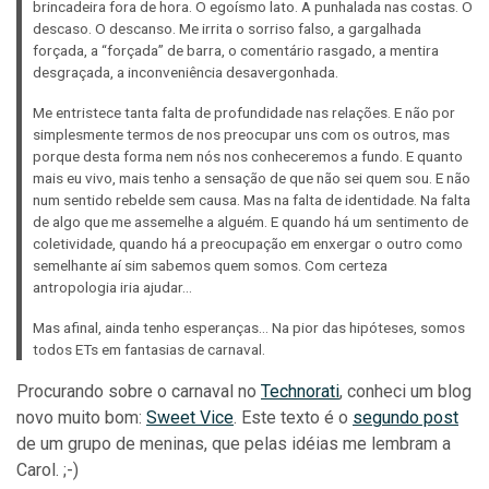
brincadeira fora de hora. O egoísmo lato. A punhalada nas costas. O
descaso. O descanso. Me irrita o sorriso falso, a gargalhada
forçada, a “forçada” de barra, o comentário rasgado, a mentira
desgraçada, a inconveniência desavergonhada.
Me entristece tanta falta de profundidade nas relações. E não por
simplesmente termos de nos preocupar uns com os outros, mas
porque desta forma nem nós nos conheceremos a fundo. E quanto
mais eu vivo, mais tenho a sensação de que não sei quem sou. E não
num sentido rebelde sem causa. Mas na falta de identidade. Na falta
de algo que me assemelhe a alguém. E quando há um sentimento de
coletividade, quando há a preocupação em enxergar o outro como
semelhante aí sim sabemos quem somos. Com certeza
antropologia iria ajudar…
Mas afinal, ainda tenho esperanças… Na pior das hipóteses, somos
todos ETs em fantasias de carnaval.
Procurando sobre o carnaval no
Technorati
, conheci um blog
novo muito bom:
Sweet Vice
. Este texto é o
segundo post
de um grupo de meninas, que pelas idéias me lembram a
Carol. ;-)