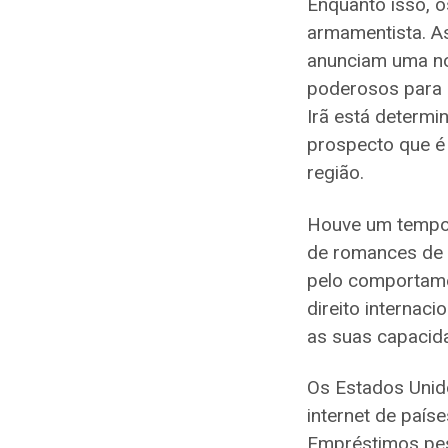
Enquanto isso, 
armamentista. As
anunciam uma no
poderosos para a
Irã está determi
prospecto que é
região.
Houve um tempo 
de romances de f
pelo comportame
direito internac
as suas capacid
Os Estados Unido
internet de país
Empréstimos pes