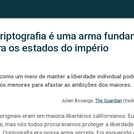
riptografia é uma arma fundam
ra os estados do império
omo um meio de manter a liberdade individual pod
os menores para afastar as ambições dos maiores.
Julian Assange,
The Guardian
(trad
riginais eram em maioria libertários californianos. E
te, mas nós todos procurávamos proteger a liberdade 
o. Criptografia era nossa arma secreta. Foi esquecido