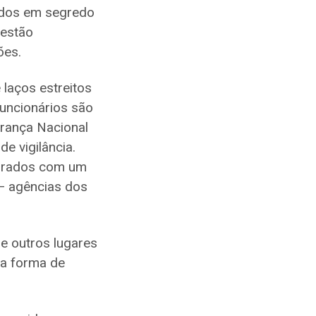
edos em segredo
 estão
ões.
laços estreitos
funcionários são
rança Nacional
e vigilância.
ebrados com um
— agências dos
e outros lugares
a forma de