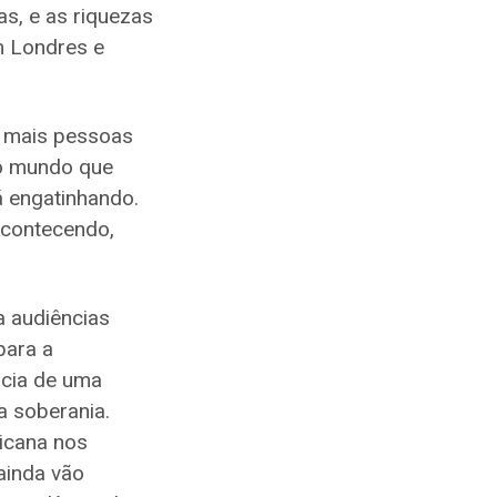
s, e as riquezas
m Londres e
o mais pessoas
do mundo que
á engatinhando.
acontecendo,
a audiências
para a
ncia de uma
a soberania.
icana nos
ainda vão