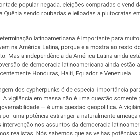
ontade popular negada, eleições compradas e vendida
a Quênia sendo roubadas e leiloadas a plutocratas e
determinação latinoamericana é importante para muit
ivem na América Latina, porque ela mostra ao resto 
ito. Mas a independência da América Latina ainda est
ubversão de democracia latinoamericana ainda estão 
ecentemente Honduras, Haiti, Equador e Venezuela.
agem dos cypherpunks é de especial importância par
s. A vigilância em massa não é uma questão somente 
overnabilidade — é uma questão geopolítica. A vigilâ
a por uma potência estrangeira naturalmente ameaça 
s intervenção nos assuntos da democracia latinoamer
mos realistas. Nós sabemos que as velhas potências 