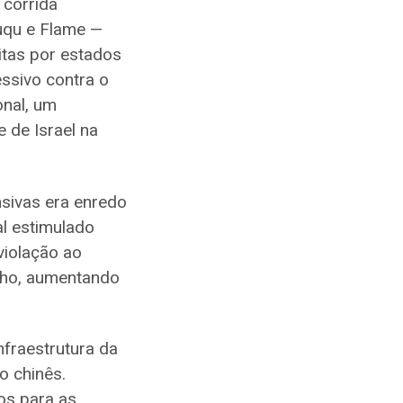
 corrida
uqu e Flame —
tas por estados
ssivo contra o
onal, um
 de Israel na
sivas era enredo
al estimulado
iolação ao
inho, aumentando
nfraestrutura da
o chinês.
os para as