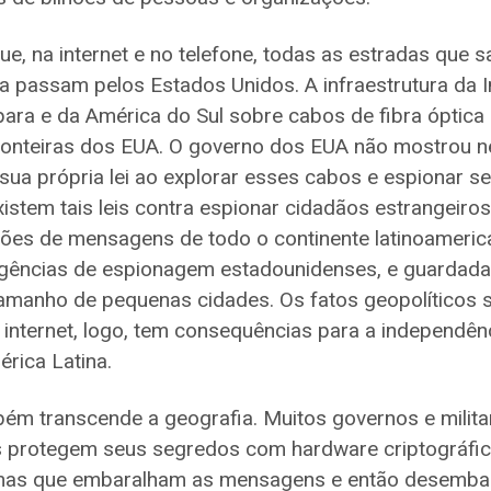
e, na internet e no telefone, todas as estradas que
a passam pelos Estados Unidos. A infraestrutura da I
ara e da América do Sul sobre cabos de fibra óptic
fronteiras dos EUA. O governo dos EUA não mostrou 
sua própria lei ao explorar esses cabos e espionar s
istem tais leis contra espionar cidadãos estrangeiros
hões de mensagens de todo o continente latinoameri
gências de espionagem estadounidenses, e guardad
amanho de pequenas cidades. Os fatos geopolíticos 
a internet, logo, tem consequências para a independên
rica Latina.
ém transcende a geografia. Muitos governos e milita
s protegem seus segredos com hardware criptográfic
amas que embaralham as mensagens e então desemba