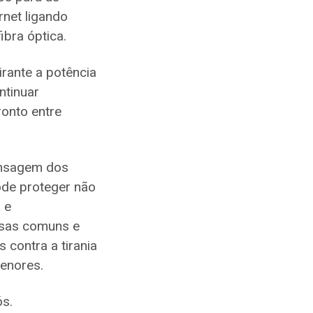
rnet ligando
ibra óptica.
rante a potência
ntinuar
ronto entre
ensagem dos
pode proteger não
 e
usas comuns e
 contra a tirania
menores.
ós.