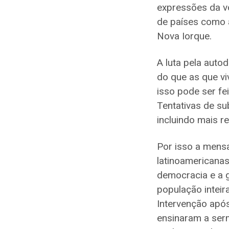
expressões da v
de países como 
Nova Iorque.
A luta pela auto
do que as que v
isso pode ser fe
Tentativas de s
incluindo mais r
Por isso a mens
latinoamericana
democracia e a g
população inteir
Intervenção apó
ensinaram a ser