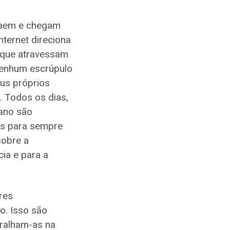
 saem e chegam
nternet direciona
a que atravessam
nenhum escrúpulo
eus próprios
. Todos os dias,
cano são
as para sempre
sobre a
cia e para a
res
o. Isso são
ralham-as na