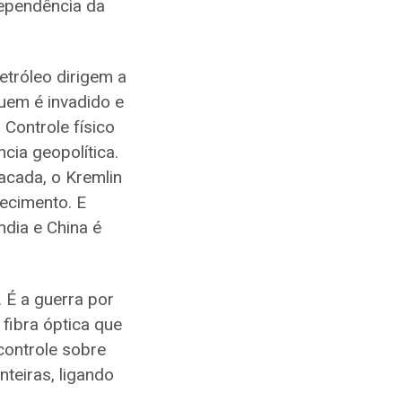
dependência da
tróleo dirigem a
quem é invadido e
Controle físico
ia geopolítica.
cada, o Kremlin
ecimento. E
ndia e China é
 É a guerra por
fibra óptica que
controle sobre
nteiras, ligando