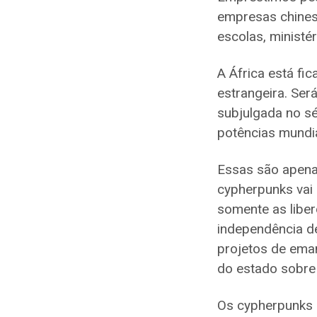
empresas chinesa
escolas, ministé
A África está fi
estrangeira. Será
subjulgada no sé
potências mundi
Essas são apena
cypherpunks vai 
somente as liber
independência de
projetos de eman
do estado sobre 
Os cypherpunks a