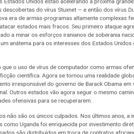
os Estados Unidos estão acelerando a próxima grande
 descobertas do vírus Stuxnet — e então dos vírus D
va era de armas-programas altamente complexas fei
tacar estados mais fracos. Seu primeiro ataque agre
nado a minar os esforços iranianos de soberania naci
 um anátema para os interesses dos Estados Unidos e
que o uso de vírus de computador como armas ofen
icção científica. Agora se tornou uma realidade glob
nto irresponsável do governo de Barack Obama em v
ional. Outros estados vão agora seguir o mesmo cam
ades ofensivas para se recuperarem.
s não são os únicos culpados. Nos últimos anos, a i
es como Uganda foi enriquecida por investimento diret
ados são distribuídos em troca de contratos african