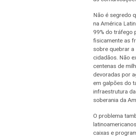
Não é segredo qu
na América Latin
99% do tráfego p
fisicamente as 
sobre quebrar a 
cidadãos. Não ex
centenas de mil
devoradas por a
em galpões do t
infraestrutura d
soberania da Amé
O problema tamb
latinoamericano
caixas e progr