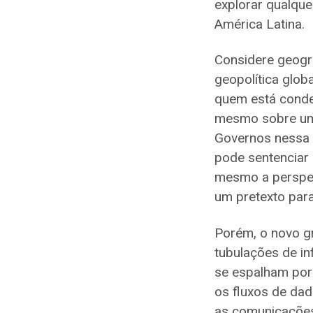
explorar qualque
América Latina.
Considere geogr
geopolítica glob
quem está conde
mesmo sobre um 
Governos nessa 
pode sentenciar 
mesmo a perspect
um pretexto para
Porém, o novo gr
tubulações de in
se espalham por 
os fluxos de dad
as comunicações