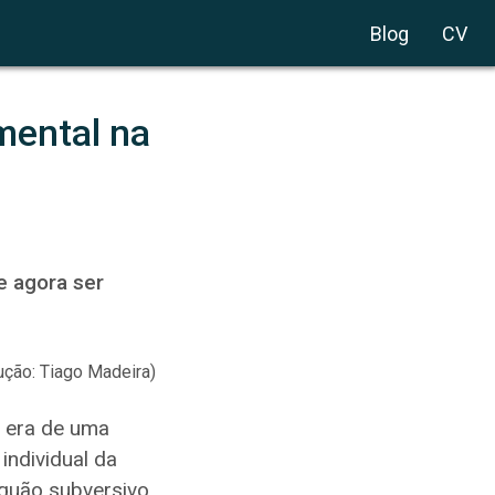
Blog
CV
ental na 
e agora ser
ução: Tiago Madeira)
u era de uma
individual da
 quão subversivo