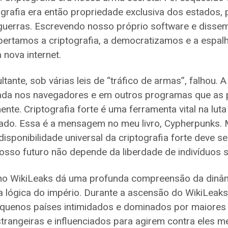
ografia era então propriedade exclusiva dos estados, p
 guerras. Escrevendo nosso próprio software e disse
ibertamos a criptografia, a democratizamos e a espa
 nova internet.
tante, sob várias leis de “tráfico de armas”, falhou. A
ada nos navegadores e em outros programas que as
nte. Criptografia forte é uma ferramenta vital na luta
ado. Essa é a mensagem no meu livro, Cypherpunks.
isponibilidade universal da criptografia forte deve ser
osso futuro não depende da liberdade de indivíduos 
no WikiLeaks dá uma profunda compreensão da dinâ
da lógica do império. Durante a ascensão do WikiLeaks
quenos países intimidados e dominados por maiores o
trangeiras e influenciados para agirem contra eles 