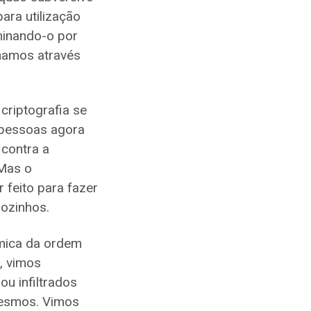
ara utilização
minando-o por
lhamos através
 criptografia se
 pessoas agora
 contra a
 Mas o
 feito para fazer
sozinhos.
mica da ordem
, vimos
u infiltrados
mesmos. Vimos