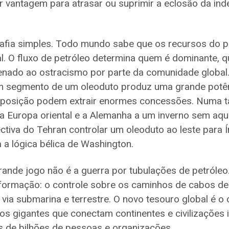
r vantagem para atrasar ou suprimir a eclosão da in
afia simples. Todo mundo sabe que os recursos do pe
al. O fluxo de petróleo determina quem é dominante, 
nado ao ostracismo por parte da comunidade global. 
segmento de um oleoduto produz uma grande potênc
posição podem extrair enormes concessões. Numa ta
a Europa oriental e a Alemanha a um inverno sem aqu
iva do Tehran controlar um oleoduto ao leste para Í
 a lógica bélica de Washington.
ande jogo não é a guerra por tubulações de petróleo.
formação: o controle sobre os caminhos de cabos de 
via submarina e terrestre. O novo tesouro global é o 
os gigantes que conectam continentes e civilizações i
 de bilhões de pessoas e organizações.