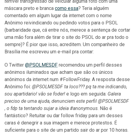
terrível transgressão
de veicular alguma foto com uma
máscara preto e branca
como essa
? Teria alguém
comentado em algum lugar da internet com o nome
Anônimo reivindicando ou pedindo votos para o PSOL
(barbaridade que, cá entre nós, merece a sentença de cortar
uma mão fora além de tirar o site do PSOL do ar pra todo o
sempre)? É pior que isso, acreditem. Um companheiro de
Brasília me escreveu um e-mail pra contar:
O Twitter
@PSOLMESDF
recomendou um perfil desses
anônimos iluminados que acham que são os únicos
anônimos da internet num #FollowFriday. A resposta desse
Anônimo foi:
@PSOLMESDF ta loco??? pq ta me indicando,
sou apartidario! vão se foder!
e logo em seguida:
Galera
preciso de uma ajuda, denunciem este perfil @PSOLMESDF
, o fdp ta tentando sujar a ideia ‪#anonymous‬
. Não é
fantástico? Retuitar ou dar follow friday para um desses
caras é denegrir a sua imagem e merece protestos. É
suficiente para o site de um partido sair do ar por 10 horas.