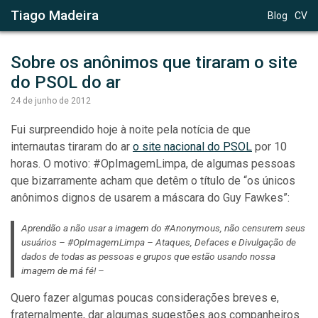
Tiago Madeira
Blog
CV
Sobre os anônimos que tiraram o site 
do PSOL do ar
24 de junho de 2012
Fui surpreendido hoje à noite pela notícia de que
internautas tiraram do ar
o site nacional do PSOL
por 10
horas. O motivo: #OpImagemLimpa, de algumas pessoas
que bizarramente acham que detêm o título de “os únicos
anônimos dignos de usarem a máscara do Guy Fawkes”:
Aprendão a não usar a imagem do #Anonymous, não censurem seus
usuários – #OpImagemLimpa – Ataques, Defaces e Divulgação de
dados de todas as pessoas e grupos que estão usando nossa
imagem de má fé! –
Quero fazer algumas poucas considerações breves e,
fraternalmente, dar algumas sugestões aos companheiros