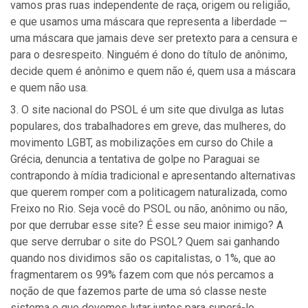
vamos pras ruas independente de raça, origem ou religião,
e que usamos uma máscara que representa a liberdade —
uma máscara que jamais deve ser pretexto para a censura e
para o desrespeito. Ninguém é dono do título de anônimo,
decide quem é anônimo e quem não é, quem usa a máscara
e quem não usa.
O site nacional do PSOL é um site que divulga as lutas
populares, dos trabalhadores em greve, das mulheres, do
movimento LGBT, as mobilizações em curso do Chile a
Grécia, denuncia a tentativa de golpe no Paraguai se
contrapondo à mídia tradicional e apresentando alternativas
que querem romper com a politicagem naturalizada, como
Freixo no Rio. Seja você do PSOL ou não, anônimo ou não,
por que derrubar esse site? É esse seu maior inimigo? A
que serve derrubar o site do PSOL? Quem sai ganhando
quando nos dividimos são os capitalistas, o 1%, que ao
fragmentarem os 99% fazem com que nós percamos a
noção de que fazemos parte de uma só classe neste
sistema e que devemos lutar juntos para superá-lo.