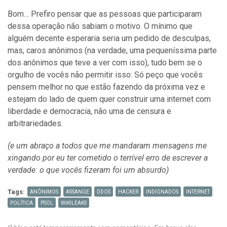
Bom… Prefiro pensar que as pessoas que participaram
dessa operação não sabiam o motivo. O mínimo que
alguém decente esperaria seria um pedido de desculpas,
mas, caros anônimos (na verdade, uma pequeníssima parte
dos anônimos que teve a ver com isso), tudo bem se o
orgulho de vocês não permitir isso: Só peço que vocês
pensem melhor no que estão fazendo da próxima vez e
estejam do lado de quem quer construir uma internet com
liberdade e democracia, não uma de censura e
arbitrariedades.
(e um abraço a todos que me mandaram mensagens me
xingando por eu ter cometido o terrível erro de escrever a
verdade: o que vocês fizeram foi um absurdo)
Tags:
ANÔNIMOS
ASSANGE
DDOS
HACKER
INDIGNADOS
INTERNET
POLÍTICA
PSOL
WIKILEAKS