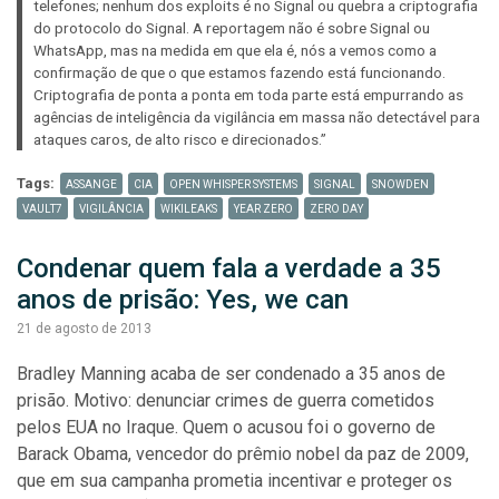
telefones; nenhum dos exploits é no Signal ou quebra a criptografia
do protocolo do Signal. A reportagem não é sobre Signal ou
WhatsApp, mas na medida em que ela é, nós a vemos como a
confirmação de que o que estamos fazendo está funcionando.
Criptografia de ponta a ponta em toda parte está empurrando as
agências de inteligência da vigilância em massa não detectável para
ataques caros, de alto risco e direcionados.”
Tags:
ASSANGE
CIA
OPEN WHISPER SYSTEMS
SIGNAL
SNOWDEN
VAULT7
VIGILÂNCIA
WIKILEAKS
YEAR ZERO
ZERO DAY
Condenar quem fala a verdade a 35 
anos de prisão: Yes, we can
21 de agosto de 2013
Bradley Manning acaba de ser condenado a 35 anos de
prisão. Motivo: denunciar crimes de guerra cometidos
pelos EUA no Iraque. Quem o acusou foi o governo de
Barack Obama, vencedor do prêmio nobel da paz de 2009,
que em sua campanha prometia incentivar e proteger os