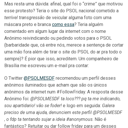
Mas resta uma dúvida: afinal, qual foi o “crime” que motivou
esse protesto? Teria o site do PSOL nacional cometido a
terrível transgressão
de veicular alguma foto com uma
máscara preto e branca
como essa
? Teria alguém
comentado em algum lugar da internet com o nome
Anônimo reivindicando ou pedindo votos para o PSOL
(barbaridade que, cá entre nós, merece a sentença de cortar
uma mão fora além de tirar o site do PSOL do ar pra todo o
sempre)? É pior que isso, acreditem. Um companheiro de
Brasília me escreveu um e-mail pra contar:
O Twitter
@PSOLMESDF
recomendou um perfil desses
anônimos iluminados que acham que são os únicos
anônimos da internet num #FollowFriday. A resposta desse
Anônimo foi:
@PSOLMESDF ta loco??? pq ta me indicando,
sou apartidario! vão se foder!
e logo em seguida:
Galera
preciso de uma ajuda, denunciem este perfil @PSOLMESDF
, o fdp ta tentando sujar a ideia ‪#anonymous‬
. Não é
fantástico? Retuitar ou dar follow friday para um desses