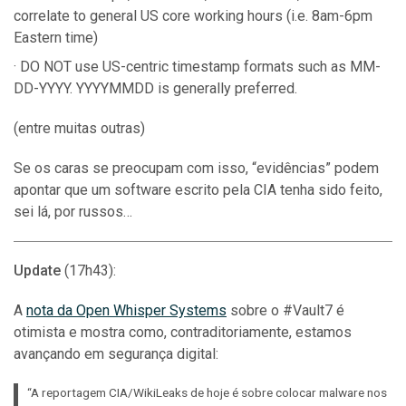
correlate to general US core working hours (i.e. 8am-6pm
Eastern time)
DO NOT use US-centric timestamp formats such as MM-
DD-YYYY. YYYYMMDD is generally preferred.
(entre muitas outras)
Se os caras se preocupam com isso, “evidências” podem
apontar que um software escrito pela CIA tenha sido feito,
sei lá, por russos…
Update
(17h43):
A
nota da Open Whisper Systems
sobre o #Vault7 é
otimista e mostra como, contraditoriamente, estamos
avançando em segurança digital:
“A reportagem CIA/WikiLeaks de hoje é sobre colocar malware nos