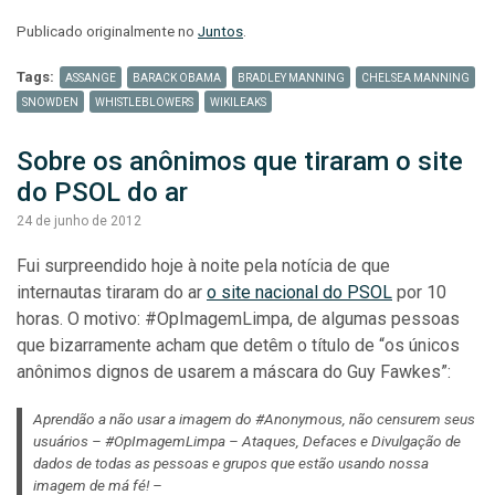
Publicado originalmente no
Juntos
.
Tags:
ASSANGE
BARACK OBAMA
BRADLEY MANNING
CHELSEA MANNING
SNOWDEN
WHISTLEBLOWERS
WIKILEAKS
Sobre os anônimos que tiraram o site 
do PSOL do ar
24 de junho de 2012
Fui surpreendido hoje à noite pela notícia de que
internautas tiraram do ar
o site nacional do PSOL
por 10
horas. O motivo: #OpImagemLimpa, de algumas pessoas
que bizarramente acham que detêm o título de “os únicos
anônimos dignos de usarem a máscara do Guy Fawkes”:
Aprendão a não usar a imagem do #Anonymous, não censurem seus
usuários – #OpImagemLimpa – Ataques, Defaces e Divulgação de
dados de todas as pessoas e grupos que estão usando nossa
imagem de má fé! –