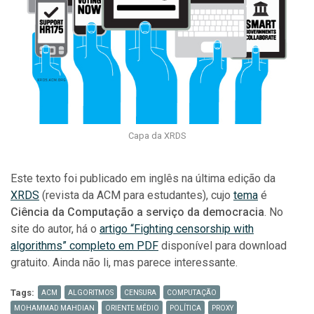
Capa da XRDS
Este texto foi publicado em inglês na última edição da
XRDS
(revista da ACM para estudantes), cujo
tema
é
Ciência da Computação a serviço da democracia
. No
site do autor, há o
artigo “Fighting censorship with
algorithms” completo em PDF
disponível para download
gratuito. Ainda não li, mas parece interessante.
Tags:
ACM
ALGORITMOS
CENSURA
COMPUTAÇÃO
MOHAMMAD MAHDIAN
ORIENTE MÉDIO
POLÍTICA
PROXY